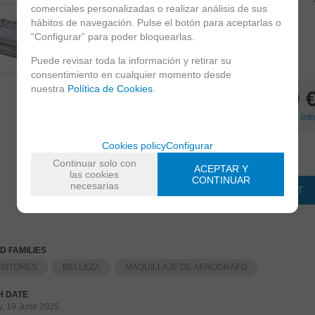
comerciales personalizadas o realizar análisis de sus
al aerógrafo
hábitos de navegación. Pulse el botón para aceptarlas o
“Configurar” para poder bloquearlas.
Bajo pedido
Puede revisar toda la información y retirar su
IN STOCK
(
3
)
Delivery in 24/48 hours
consentimiento en cualquier momento desde
nuestra
Política de Cookies
.
10
21.00%
VAT included
(
+
Shipping info
Cookies policy
Configurar
-
+
Continuar solo con
unidades
ACEPTAR Y
las cookies
CONTINUAR
necesarias
ADD TO SHOPPINGCART
D FAMILIES
SITORES
BELLEZA
MAQUILLAJE DE AERÓGRAFO
H DATE
y, 19 June 2025