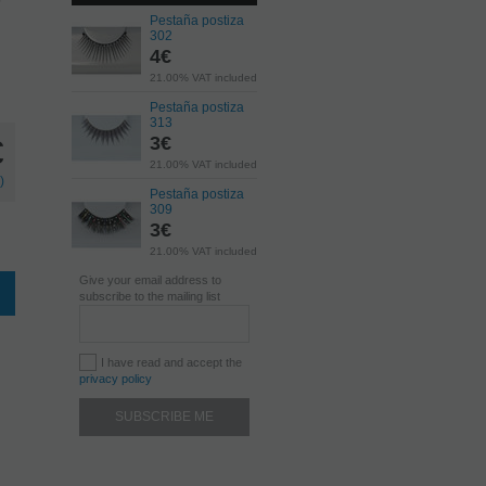
Pestaña postiza
302
4
€
21.00%
VAT included
Pestaña postiza
313
3
€
€
21.00%
VAT included
)
Pestaña postiza
309
3
€
21.00%
VAT included
Give your email address to
subscribe to the mailing list
I have read and accept the
privacy policy