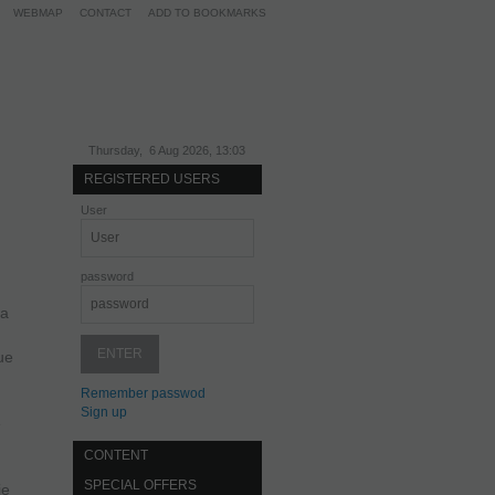
WEBMAP
CONTACT
ADD TO BOOKMARKS
Thursday, 6 Aug 2026, 13:03
REGISTERED USERS
User
password
ta
que
Remember passwod
Sign up
e
CONTENT
SPECIAL OFFERS
je