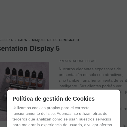
BELLEZA
CARA
MAQUILLAJE DE AERÓGRAFO
entation Display 5
PRESENTATIONDISPLAY5
Nuestros elegantes expositores de
presentación no solo son atractivos,
sino también una herramienta de ven
inteligente. Sus clientes podrán ver,
sentir, elegir y probar los colores, lo 
les brindará mayor confianza y
Política de gestión de Cookies
satisfacción al comprar. Puede
Utilizamos cookies propias para el correcto
entregarles los folletos incluidos sobr
funcionamiento del sitio. Además, se utilizan otras de
el producto.
terceros que analizan cómo se usan nuestros servicios
para mejorar la experiencia de usuario, divulgar ofertas
Este expositor se utiliza para maquilla