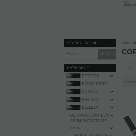
SEARCH ENGINE
Home
COR
CATALOGUE
EFECTOS
showi
EXPOSITORES
CURSOS
FANTASIA
BELLEZA
DESMAQUILLANTES &
CREMA HIDRATANTE
CARA
BASE AL AGUA - CAKE