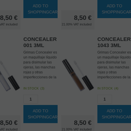
ADD TO
ADD TO
Tipo de piel: piel
Los correctores de
SHOPPINGCART
SHOPPINGCA
clara con subtono
color están
8,50
€
8,50
€
cálido. Los
destinados a
correctores en tonos
aplicarse debajo del
VAT included
21.00%
VAT included
de piel están
maquillaje básico.
destinados a
El color IV5 (amarillo
aplicarse sobre el
marfil) neutraliza las
CONCEALER
CONCEALER
maquillaje básico (o
ojeras y las cicatrice
001 3ML
1043 3ML
sin el uso del
moradas.
maquillaje básico).
Grimas Concealer es
Grimas Concealer es
Para encontrar el
un maquillaje líquido
un maquillaje líquido
tono correcto de
para disimular las
para disimular las
Concealer, no solo
ojeras, las manchas
ojeras, las manchas
debes mirar cómo de
rojas y otras
rojas y otras
clara u oscura es la
imperfecciones de la
imperfecciones de la
piel, sino también el
piel. También se
piel. También se
subtono. El trasfondo
puede utilizar para
puede utilizar para
IN STOCK
(
3
)
IN STOCK
(
4
)
puede ser cálido
modelar ciertas
modelar ciertas
(amarillo), frío
partes del rostro (dar
partes del rostro (dar
(rosa/rojo) o neutro.
forma).
forma).
Los colores de
ADD TO
ADD TO
Los colores de
modelado están
SHOPPINGCART
SHOPPINGCA
modelado están
destinados a dar
8,50
€
8,50
€
destinados a dar
forma a los contorno
forma a los contornos
faciales.
VAT included
21.00%
VAT included