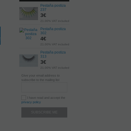
Pestaña postiza
237
3
€
21.00%
VAT included
Pestaña postiza
302
4
€
RT
21.00%
VAT included
Pestaña postiza
313
3
€
21.00%
VAT included
Give your email address to
subscribe to the mailing list
I have read and accept the
privacy policy