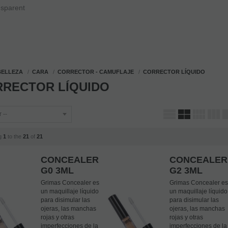
BELLEZA
CARA
CORRECTOR - CAMUFLAJE
CORRECTOR LÍQUIDO
RECTOR LÍQUIDO
ng
1
to the
21
of
21
CONCEALER
CONCEALER
G0 3ML
G2 3ML
Grimas Concealer es
Grimas Concealer es
un maquillaje líquido
un maquillaje líquido
para disimular las
para disimular las
ojeras, las manchas
ojeras, las manchas
rojas y otras
rojas y otras
imperfecciones de la
imperfecciones de la