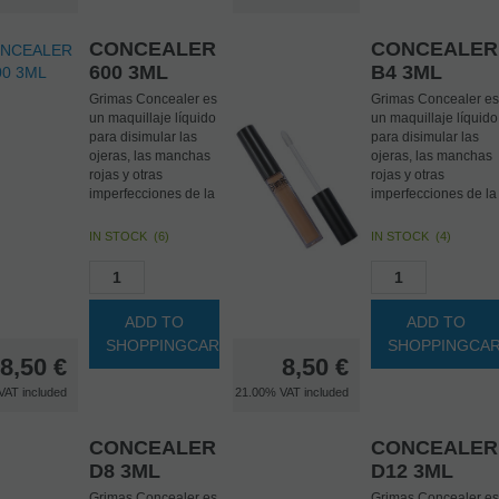
faciales.
El color 001 (blanco)
El color 001 (blanco)
se usa para resaltar 
se usa para resaltar y
el color 1043
CONCEALER
CONCEALER
el color 1043
(marrón) para
600 3ML
B4 3ML
(marrón) para
sombrear.
sombrear.
Grimas Concealer es
Grimas Concealer es
un maquillaje líquido
un maquillaje líquido
para disimular las
para disimular las
ojeras, las manchas
ojeras, las manchas
rojas y otras
rojas y otras
imperfecciones de la
imperfecciones de la
piel. También se
piel. También se
puede utilizar para
puede utilizar para
IN STOCK
(
6
)
IN STOCK
(
4
)
modelar ciertas
modelar ciertas
partes del rostro (dar
partes del rostro (dar
forma).
forma).
Los correctores de
ADD TO
ADD TO
color están
Tipo de piel: piel
SHOPPINGCART
SHOPPINGCA
destinados a
clara con subtono
8,50
€
8,50
€
aplicarse debajo del
cálido. Los
maquillaje básico.
correctores en tonos
VAT included
21.00%
VAT included
El color 600
de piel están
(lavanda) neutraliza
destinados a
el color de la piel
aplicarse sobre el
CONCEALER
CONCEALER
cetrina o amarillenta
maquillaje básico (o
D8 3ML
D12 3ML
y la hace luminosa.
sin el uso del
maquillaje básico).
Grimas Concealer es
Grimas Concealer es