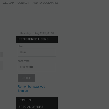
WEBMAP
CONTACT
ADD TO BOOKMARKS
Thursday, 6 Aug 2026, 09:31
REGISTERED USERS
User
password
Remember passwod
Sign up
CONTENT
SPECIAL OFFERS