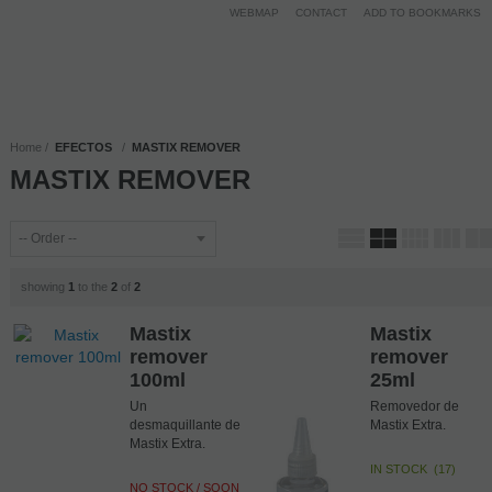
WEBMAP
CONTACT
ADD TO BOOKMARKS
Home
EFECTOS
MASTIX REMOVER
MASTIX REMOVER
showing
1
to the
2
of
2
Mastix
Mastix
remover
remover
100ml
25ml
Un
Removedor de
desmaquillante de
Mastix Extra.
Mastix Extra.
IN STOCK
(
17
)
NO STOCK / SOON