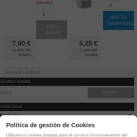
AVAILABLE
ADD TO
SHOPPINGCA
PRE-
ORDER
7,90
€
5,25
€
21.00%
VAT
21.00%
VAT
included
included
showing
1
to the
2
of
2
SEARCH ENGINE
CATALOGUE
EFECTOS
PEGAMENTOS
Política de gestión de Cookies
POLVOS ESPECIALES EFECTOS
Utilizamos cookies propias para el correcto funcionamiento del
SANGRE ARTIFICIAL