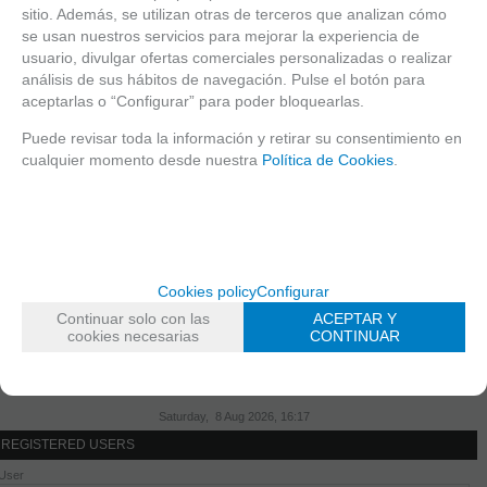
sitio. Además, se utilizan otras de terceros que analizan cómo
CARNE ARTIFICIAL
se usan nuestros servicios para mejorar la experiencia de
KITS
usuario, divulgar ofertas comerciales personalizadas o realizar
MASTIX REMOVER
análisis de sus hábitos de navegación. Pulse el botón para
aceptarlas o “Configurar” para poder bloquearlas.
EXPOSITORES
CURSOS
Puede revisar toda la información y retirar su consentimiento en
FANTASIA
cualquier momento desde nuestra
Política de Cookies
.
BELLEZA
ESPONJAS, ACCESORIOS Y PLANTILLAS
PINCELES /MANTAS
LIQUIDACIÓN
Cookies policy
Configurar
TYPE OF PRODUCTS
Continuar solo con las
ACEPTAR Y
CURSO
cookies necesarias
CONTINUAR
Maquillaje
Saturday, 8 Aug 2026, 16:17
REGISTERED USERS
User