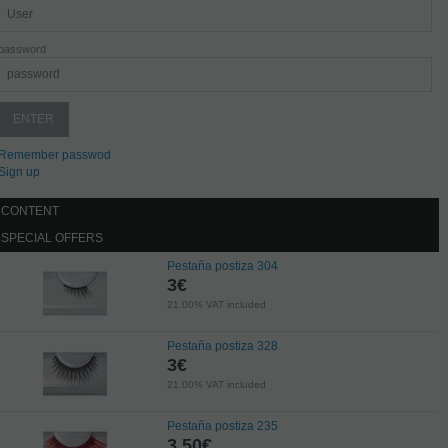
password
Remember passwod
Sign up
CONTENT
SPECIAL OFFERS
Pestaña postiza 304
3
€
21.00%
VAT included
Pestaña postiza 328
3
€
21.00%
VAT included
Pestaña postiza 235
3,50
€