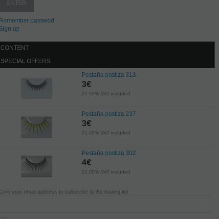
Remember passwod
Sign up
CONTENT
SPECIAL OFFERS
Pestaña postiza 313
3
€
21.00%
VAT included
Pestaña postiza 237
3
€
21.00%
VAT included
Pestaña postiza 302
4
€
21.00%
VAT included
Give your email address to subscribe to the mailing list