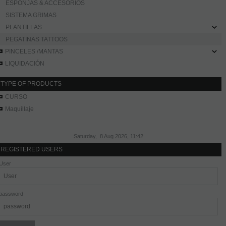
ESPONJAS & ACCESORIOS
SISTEMA GRIMAS
PLANTILLAS
PEGATINAS TATTOOS
PINCELES /MANTAS
LIQUIDACIÓN
TYPE OF PRODUCTS
CURSO
Maquillaje
Saturday, 8 Aug 2026, 11:42
REGISTERED USERS
User
password