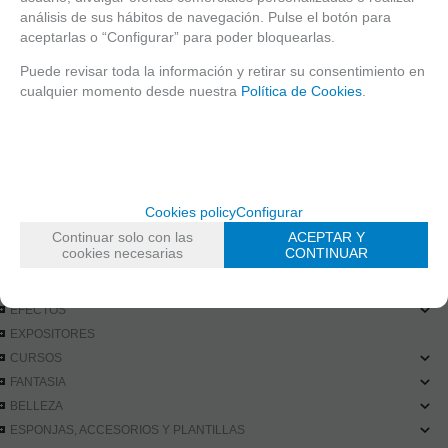
análisis de sus hábitos de navegación. Pulse el botón para
PEGATINAS TATTOOS
aceptarlas o “Configurar” para poder bloquearlas.
Puede revisar toda la información y retirar su consentimiento en
LAUNCH DATE
Tuesday, 26 April 2022
cualquier momento desde nuestra
Política de Cookies
.
Request more inf
Recommend
SEARCH ENGINE
Cookies policy
Configurar
Continuar solo con las
ACEPTAR Y
cookies necesarias
CONTINUAR
CATALOGUE
EFECTOS
EXPOSITORES
CURSOS
FANTASIA
BELLEZA
ESPONJAS, ACCESORIOS Y PLANTILLAS