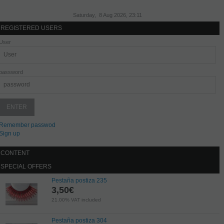
Saturday, 8 Aug 2026, 23:11
REGISTERED USERS
User
password
Remember passwod
Sign up
CONTENT
SPECIAL OFFERS
Pestaña postiza 235
3,50
€
21.00%
VAT included
Pestaña postiza 304