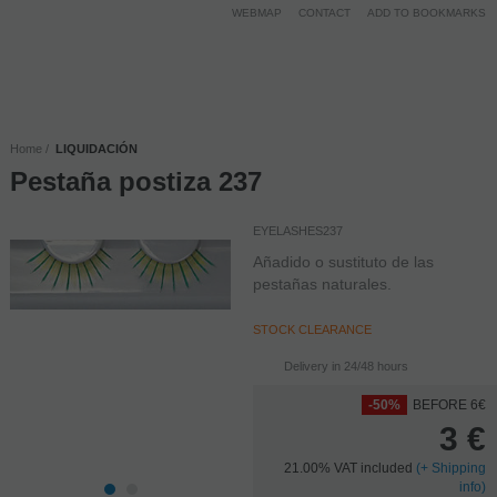
WEBMAP
CONTACT
ADD TO BOOKMARKS
Home
LIQUIDACIÓN
Pestaña postiza 237
EYELASHES237
Añadido o sustituto de las
pestañas naturales.
STOCK CLEARANCE
Delivery in 24/48 hours
-50%
BEFORE 6€
3
€
21.00%
VAT included
(
+
Shipping
info)