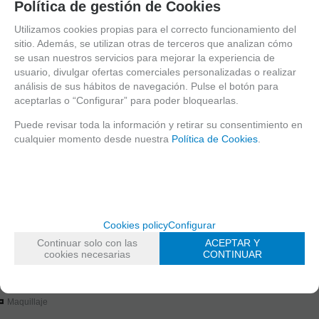
Request more inf
Recommend
Política de gestión de Cookies
Utilizamos cookies propias para el correcto funcionamiento del
SEARCH ENGINE
sitio. Además, se utilizan otras de terceros que analizan cómo
se usan nuestros servicios para mejorar la experiencia de
usuario, divulgar ofertas comerciales personalizadas o realizar
análisis de sus hábitos de navegación. Pulse el botón para
aceptarlas o “Configurar” para poder bloquearlas.
CATALOGUE
EFECTOS
Puede revisar toda la información y retirar su consentimiento en
EXPOSITORES
cualquier momento desde nuestra
Política de Cookies
.
CURSOS
FANTASIA
BELLEZA
ESPONJAS, ACCESORIOS Y PLANTILLAS
PINCELES /MANTAS
Cookies policy
Configurar
LIQUIDACIÓN
Continuar solo con las
ACEPTAR Y
cookies necesarias
CONTINUAR
TYPE OF PRODUCTS
CURSO
Maquillaje