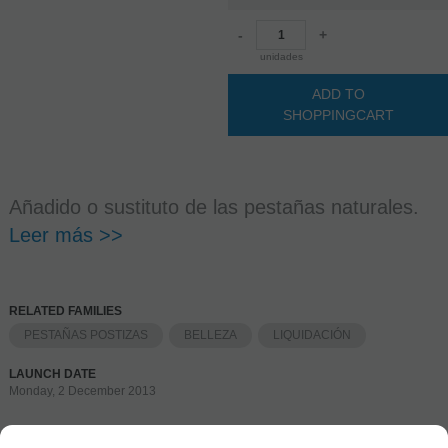
-
+
unidades
ADD TO
SHOPPINGCART
Añadido o sustituto de las pestañas naturales.
Leer más >>
RELATED FAMILIES
PESTAÑAS POSTIZAS
BELLEZA
LIQUIDACIÓN
LAUNCH DATE
Monday, 2 December 2013