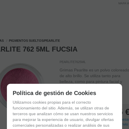
MAPA 
AS
PIGMENTOS SUELTOS/PEARLITE
RLITE 762 5ML FUCSIA
PEARLITE7625ML
Grimas Pearlite es un polvo coloread
de alto brillo. Se utiliza tanto para
belleza, como para pintura facial y
corporal.
Política de gestión de Cookies
EM STOCK
(
47
)
Entrega 24/48 h
Utilizamos cookies propias para el correcto
funcionamiento del sitio. Además, se utilizan otras de
6,95
terceros que analizan cómo se usan nuestros servicios
para mejorar la experiencia de usuario, divulgar ofertas
21.00%
Impostos incluidos
(
+
Despesa
de envio 
comerciales personalizadas o realizar análisis de sus