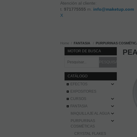
Atención al cliente:
t.
971775555
m.
info@maketup.com
X
Home
FANTASIA
PURPURINAS COSMÉTIC
PEA
MOTOR DE BUSCA
CATÁLOGO
EFECTOS
EXPOSITORES
CURSOS
FANTASIA
MAQUILLAJE AL AGUA
PURPURINAS
COSMÉTICAS
CRYSTAL FLAKES