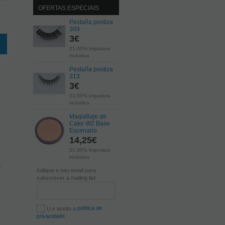
OFERTAS ESPECIAIS
Pestaña postiza
309
3
€
21.00%
Impostos
incluidos
Pestaña postiza
313
3
€
21.00%
Impostos
incluidos
Maquillaje de
Cake W2 Base
Escenario
14,25
€
21.00%
Impostos
incluidos
r
Indique o seu email para
subscrever a mailing list
política de
Li e aceito a
privacidade