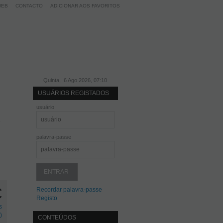
WEB
CONTACTO
ADICIONAR AOS FAVORITOS
Quinta, 6 Ago 2026, 07:10
USUÁRIOS REGISTADOS
usuário
o
palavra-passe
€
Recordar palavra-passe
Registo
s
)
CONTEÚDOS