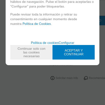
hábitos de navegación. Pulse el botón para aceptarlas o
“Configurar” para poder bloquearlas.
-
+
unidades
Puede revisar toda la información y retirar su
consentimiento en cualquier momento desde
ADICIONAR AO CARRINHO
nuestra
Política de Cookies
.
FAMÍLIAS RELACIONADAS
PEARLITE -PIGMENTO SUELTO
Política de cookies
Configurar
BELLEZA
Continuar solo con
ACEPTAR Y
PIGMENTOS SUELTOS/PEARLITE
las cookies
CONTINUAR
necesarias
DATA DE LANÇAMENTO
Terça, 9 Maio 2023
Solicitar mais info
Recomenda