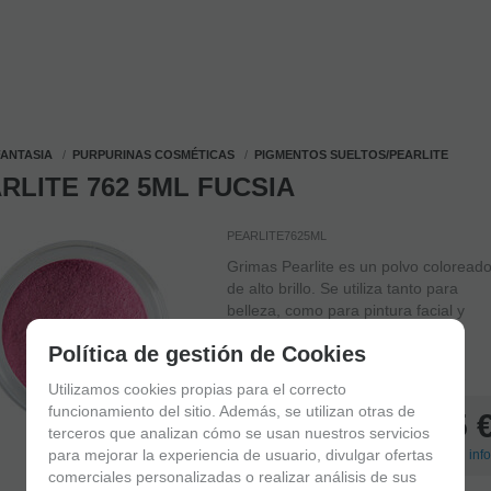
FANTASIA
PURPURINAS COSMÉTICAS
PIGMENTOS SUELTOS/PEARLITE
RLITE 762 5ML FUCSIA
PEARLITE7625ML
Grimas Pearlite es un polvo coloread
de alto brillo. Se utiliza tanto para
belleza, como para pintura facial y
corporal.
Política de gestión de Cookies
IN STOCK
(
47
)
Delivery in 24/48 hours
Utilizamos cookies propias para el correcto
funcionamiento del sitio. Además, se utilizan otras de
6,95
terceros que analizan cómo se usan nuestros servicios
para mejorar la experiencia de usuario, divulgar ofertas
21.00%
VAT included
(
+
Shipping info
comerciales personalizadas o realizar análisis de sus