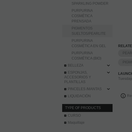
SPARKLING POWDER
PURPURINA
COSMÉTICA
PRENSADA
PIGMENTOS
SUELTOS/PEARLITE
PURPURINA
COSMÉTICA EN GEL
RELATE
PURPURINA
PEAR
COSMÉTICA (BIO)
PIGM
BELLEZA
ESPONJAS,
LAUNC
ACCESORIOS Y
Tuesday
PLANTILLAS
PINCELES /MANTAS
Re
LIQUIDACIÓN
TYPE OF PRODUCTS
CURSO
Maquillaje