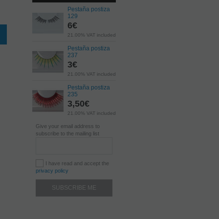
Pestaña postiza
129
6
€
21.00%
VAT included
Pestaña postiza
237
3
€
21.00%
VAT included
Pestaña postiza
235
3,50
€
21.00%
VAT included
Give your email address to
subscribe to the mailing list
I have read and accept the
privacy policy