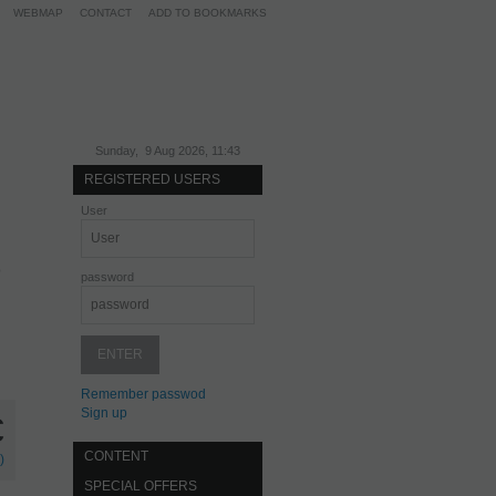
WEBMAP
CONTACT
ADD TO BOOKMARKS
Sunday, 9 Aug 2026, 11:43
REGISTERED USERS
User
o
password
Remember passwod
Sign up
€
CONTENT
)
SPECIAL OFFERS