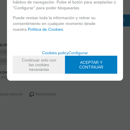
hábitos de navegación. Pulse el botón para aceptarlas o
-
+
“Configurar” para poder bloquearlas.
unidades
Puede revisar toda la información y retirar su
ADD TO SHOPPINGCART
consentimiento en cualquier momento desde
nuestra
Política de Cookies
.
D FAMILIES
LITE -PIGMENTO SUELTO
BELLEZA
Cookies policy
Configurar
Continuar solo con
ENTOS SUELTOS/PEARLITE
ACEPTAR Y
las cookies
CONTINUAR
necesarias
H DATE
, 9 May 2023
quest more inf
Recommend