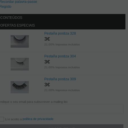
Recordar palavra-passe
Registo
CONTEÚDOS
OFERTAS ESPECIAIS
Pestaña postiza 328
3
€
21.00%
Impostos incluidos
Pestaña postiza 304
3
€
21.00%
Impostos incluidos
Pestaña postiza 309
3
€
21.00%
Impostos incluidos
Indique o seu email para subscrever a mailing list
política de privacidade
Li e aceito a