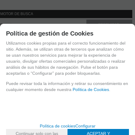
MOTOR DE BUSCA
Política de gestión de Cookies
CATÁLOGO
Utilizamos cookies propias para el correcto funcionamiento del
EFECTOS
sitio. Además, se utilizan otras de terceros que analizan cómo
EXPOSITORES
se usan nuestros servicios para mejorar la experiencia de
usuario, divulgar ofertas comerciales personalizadas o realizar
CURSOS
análisis de sus hábitos de navegación. Pulse el botón para
FANTASIA
aceptarlas o “Configurar” para poder bloquearlas.
MAQUILLAJE AL AGUA
PURPURINAS COSMÉTICAS
Puede revisar toda la información y retirar su consentimiento en
cualquier momento desde nuestra
Política de Cookies
.
CRYSTAL FLAKES
SHIMMER FLAKES
SPARKLING POWDER
PURPURINA COSMÉTICA PRENSADA
PIGMENTOS SUELTOS/PEARLITE
Política de cookies
Configurar
PURPURINA COSMÉTICA EN GEL
Continuar solo con las
ACEPTAR Y
PURPURINA COSMÉTICA (BIO)