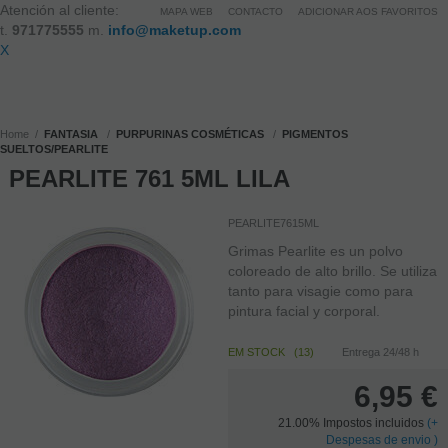
Atención al cliente:
MAPA WEB
CONTACTO
ADICIONAR AOS FAVORITOS
t.
971775555
m.
info@maketup.com
X
Home
FANTASIA
PURPURINAS COSMÉTICAS
PIGMENTOS
SUELTOS/PEARLITE
PEARLITE 761 5ML LILA
PEARLITE7615ML
Grimas Pearlite es un polvo
coloreado de alto brillo. Se utiliza
tanto para visagie como para
pintura facial y corporal.
EM STOCK
(
13
)
Entrega 24/48 h
6,95
€
21.00%
Impostos incluidos
(
+
Despesas de envio )