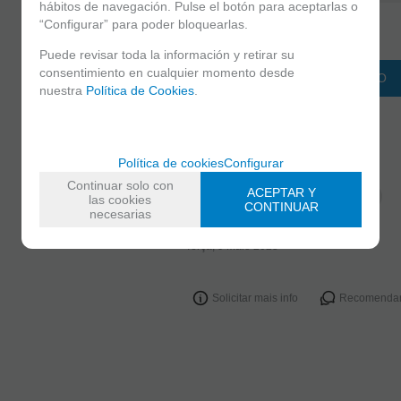
hábitos de navegación. Pulse el botón para aceptarlas o
“Configurar” para poder bloquearlas.
-
+
unidades
Puede revisar toda la información y retirar su
consentimiento en cualquier momento desde
ADICIONAR AO CARRINHO
nuestra
Política de Cookies
.
FAMÍLIAS RELACIONADAS
PEARLITE -PIGMENTO SUELTO
Política de cookies
Configurar
BELLEZA
Continuar solo con
ACEPTAR Y
PIGMENTOS SUELTOS/PEARLITE
las cookies
CONTINUAR
necesarias
DATA DE LANÇAMENTO
Terça, 9 Maio 2023
Solicitar mais info
Recomenda