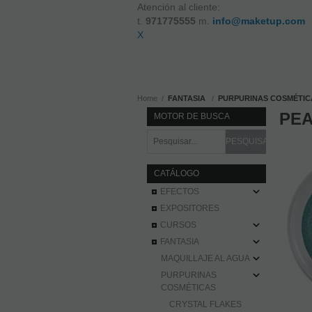
Atención al cliente:
t.
971775555
m.
info@maketup.com
X
Home
FANTASIA
PURPURINAS COSMÉTIC
PEA
MOTOR DE BUSCA
CATÁLOGO
EFECTOS
EXPOSITORES
CURSOS
FANTASIA
MAQUILLAJE AL AGUA
PURPURINAS
COSMÉTICAS
CRYSTAL FLAKES