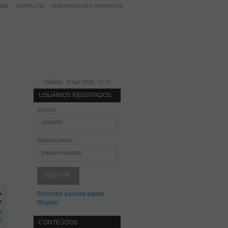
WEB
CONTACTO
ADICIONAR AOS FAVORITOS
Sábado, 8 Ago 2026, 12:21
USUÁRIOS REGISTADOS
usuário
o
palavra-passe
€
Recordar palavra-passe
Registo
s
)
CONTEÚDOS