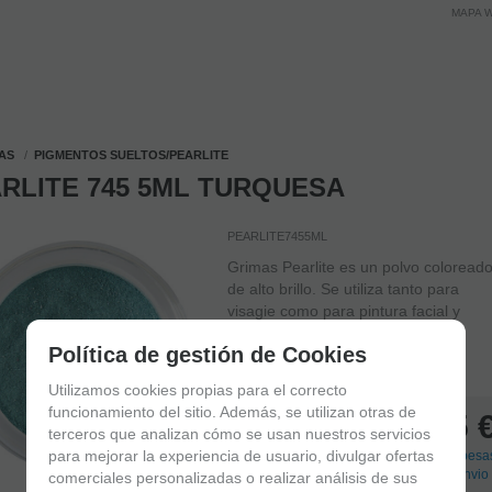
MAPA 
AS
PIGMENTOS SUELTOS/PEARLITE
RLITE 745 5ML TURQUESA
PEARLITE7455ML
Grimas Pearlite es un polvo coloread
de alto brillo. Se utiliza tanto para
visagie como para pintura facial y
corporal.
Política de gestión de Cookies
EM STOCK
(
27
)
Entrega 24/48 h
Utilizamos cookies propias para el correcto
funcionamiento del sitio. Además, se utilizan otras de
6,95
terceros que analizan cómo se usan nuestros servicios
para mejorar la experiencia de usuario, divulgar ofertas
21.00%
Impostos incluidos
(
+
Despesa
de envio 
comerciales personalizadas o realizar análisis de sus