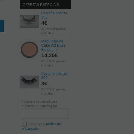
OFERTAS ESPECIAIS
Pestaña postiza
302
4
€
21.00%
Impostos
incluidos
Maquillaje de
Cake W2 Base
Escenario
14,25
€
21.00%
Impostos
incluidos
Pestaña postiza
309
3
€
21.00%
Impostos
incluidos
r
Indique o seu email para
subscrever a mailing list
política de
Li e aceito a
privacidade