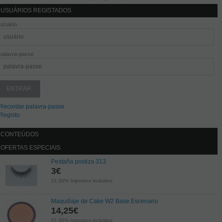
USUÁRIOS REGISTADOS
usuário
palavra-passe
Recordar palavra-passe
Registo
CONTEÚDOS
OFERTAS ESPECIAIS
Pestaña postiza 313
3
€
21.00%
Impostos incluidos
Maquillaje de Cake W2 Base Escenario
14,25
€
21.00%
Impostos incluidos