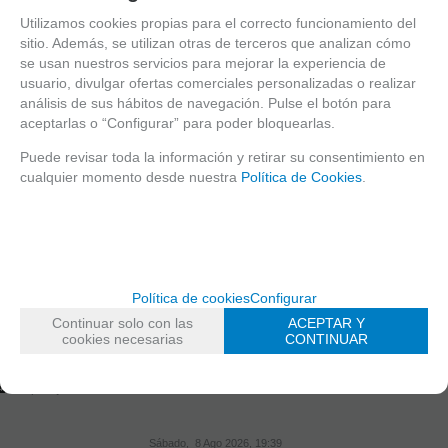
PEGAMENTOS
Utilizamos cookies propias para el correcto funcionamiento del
POLVOS ESPECIALES EFECTOS
sitio. Además, se utilizan otras de terceros que analizan cómo
SANGRE ARTIFICIAL
se usan nuestros servicios para mejorar la experiencia de
usuario, divulgar ofertas comerciales personalizadas o realizar
CARNE ARTIFICIAL
análisis de sus hábitos de navegación. Pulse el botón para
KITS
aceptarlas o “Configurar” para poder bloquearlas.
MASTIX REMOVER
EXPOSITORES
Puede revisar toda la información y retirar su consentimiento en
cualquier momento desde nuestra
Política de Cookies
.
CURSOS
FANTASIA
BELLEZA
ESPONJAS, ACCESORIOS Y PLANTILLAS
PINCELES /MANTAS
Política de cookies
Configurar
LIQUIDACIÓN
Continuar solo con las
ACEPTAR Y
cookies necesarias
CONTINUAR
TIPOS DE PRODUTO
CURSO
Maquillaje
Sábado, 8 Ago 2026, 19:39