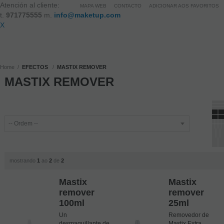
Atención al cliente:
MAPA WEB
CONTACTO
ADICIONAR AOS FAVORITOS
t.
971775555
m.
info@maketup.com
X
Home
EFECTOS
MASTIX REMOVER
MASTIX REMOVER
mostrando
1
ao
2
de
2
Mastix
Mastix
remover
remover
100ml
25ml
Un
Removedor de
desmaquillante de
Mastix Extra.