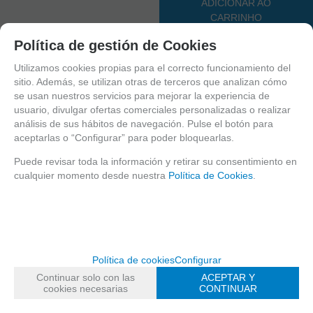
ADICIONAR AO
CARRINHO
Política de gestión de Cookies
FAMÍLIAS RELACIONADAS
BASE AL AGUA - CAKE
Utilizamos cookies propias para el correcto funcionamiento del
sitio. Además, se utilizan otras de terceros que analizan cómo
BELLEZA
se usan nuestros servicios para mejorar la experiencia de
usuario, divulgar ofertas comerciales personalizadas o realizar
DATA DE LANÇAMENTO
análisis de sus hábitos de navegación. Pulse el botón para
Sexta, 11 Setembro 2020
aceptarlas o “Configurar” para poder bloquearlas.
Puede revisar toda la información y retirar su consentimiento en
Solicitar mais info
cualquier momento desde nuestra
Política de Cookies
.
Recomendar
MOTOR DE BUSCA
Política de cookies
Configurar
Continuar solo con las
ACEPTAR Y
cookies necesarias
CONTINUAR
CATÁLOGO