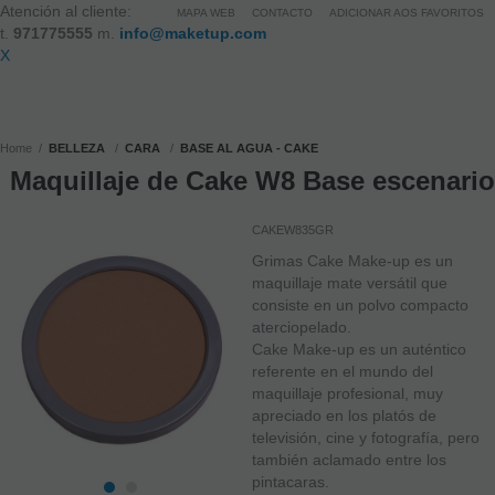
Atención al cliente:
MAPA WEB
CONTACTO
ADICIONAR AOS FAVORITOS
t.
971775555
m.
info@maketup.com
X
Home
BELLEZA
CARA
BASE AL AGUA - CAKE
Maquillaje de Cake W8 Base escenario
CAKEW835GR
Grimas Cake Make-up es un
maquillaje mate versátil que
consiste en un polvo compacto
aterciopelado.
Cake Make-up es un auténtico
referente en el mundo del
maquillaje profesional, muy
apreciado en los platós de
televisión, cine y fotografía, pero
también aclamado entre los
pintacaras.