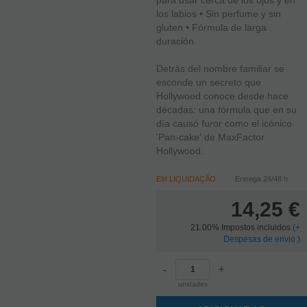
los labios • Sin perfume y sin
gluten • Fórmula de larga
duración
Detrás del nombre familiar se
esconde un secreto que
Hollywood conoce desde hace
décadas: una fórmula que en su
día causó furor como el icónico
'Pan-cake' de MaxFactor
Hollywood.
EM LIQUIDAÇÃO
Entrega 24/48 h
14,25
€
21.00%
Impostos incluidos
(
+
Despesas de envio )
-
+
unidades