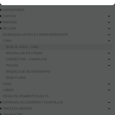
EFECTOS
EXPOSITORES
CURSOS
FANTASIA
BELLEZA
DESMAQUILLANTES & CREMA HIDRATANTE
CARA
BASE AL AGUA - CAKE
MAQUILLAJE EN CREMA
CORRECTOR - CAMUFLAJE
POLVOS
MAQUILLAJE DE AERÓGRAFO
BASE FLUIDA
OJOS
LABIOS
PEARLITE -PIGMENTO SUELTO
ESPONJAS, ACCESORIOS Y PLANTILLAS
PINCELES /MANTAS
LIQUIDACIÓN