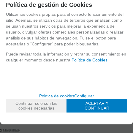
Política de gestión de Cookies
EXPOSITORES
Flores, arco iris,
mariposas y otras
CURSOS
Utilizamos cookies propias para el correcto funcionamiento del
figuras de
FANTASIA
fantasía: podrás
sitio. Además, se utilizan otras de terceros que analizan cómo
crear preciosos
MAQUILLAJE AL AGUA
se usan nuestros servicios para mejorar la experiencia de
diseños llenos de
usuario, divulgar ofertas comerciales personalizadas o realizar
MAQUILLAJE LIQUIDO
color con una sola
análisis de sus hábitos de navegación. Pulse el botón para
pincelada. Our
PALETAS
aceptarlas o “Configurar” para poder bloquearlas.
broadest synthetic
2,5ml
brushes
Puede revisar toda la información y retirar su consentimiento en
SPLIT CAKE
(S24/S25/S26) are
cualquier momento desde nuestra
Política de Cookies
.
ideal for this.
60ml
15ml
One Stroke
Holland contiene
PURPURINAS COSMÉTICAS
los colroes rojo
BELLEZA
(505), blanco
ESPONJAS, ACCESORIOS Y PLANTILLAS
(001) y azul (301).
Política de cookies
Configurar
PINCELES /MANTAS
Continuar solo con las
ACEPTAR Y
LIQUIDACIÓN
cookies necesarias
CONTINUAR
TIPOS DE PRODUTO
CURSO
Maquillaje