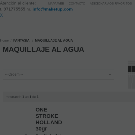
Atención al cliente:
MAPA WEB
CONTACTO
ADICIONAR AOS FAVORITOS
t.
971775555
m.
info@maketup.com
X
Home
FANTASIA
MAQUILLAJE AL AGUA
MAQUILLAJE AL AGUA
mostrando
1
ao
1
de
1
ONE
STROKE
HOLLAND
30gr