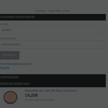
Domingo, 9 Ago 2026, 15:48
USUÁRIOS REGISTADOS
usuário
palavra-passe
Recordar palavra-passe
Registo
CONTEÚDOS
OFERTAS ESPECIAIS
Maquillaje de Cake W2 Base Escenario
14,25
€
21.00%
Impostos incluidos