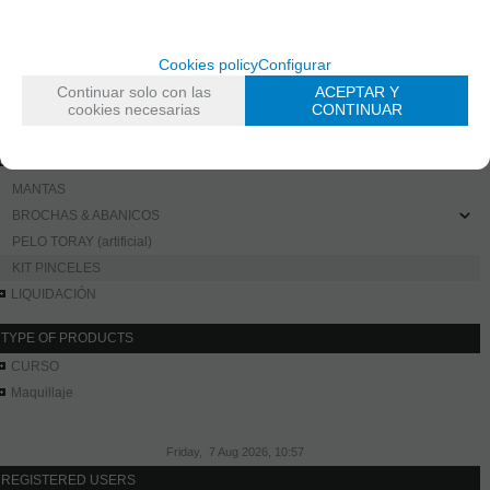
EFECTOS
EXPOSITORES
CURSOS
Cookies policy
Configurar
FANTASIA
Continuar solo con las
ACEPTAR Y
cookies necesarias
CONTINUAR
BELLEZA
ESPONJAS, ACCESORIOS Y PLANTILLAS
PINCELES /MANTAS
MANTAS
BROCHAS & ABANICOS
PELO TORAY (artificial)
KIT PINCELES
LIQUIDACIÓN
TYPE OF PRODUCTS
CURSO
Maquillaje
Friday, 7 Aug 2026, 10:57
REGISTERED USERS