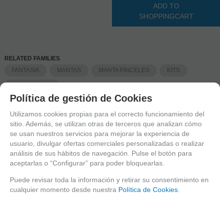
ADD TO
SHOPPINGCART
RELATED FAMILIES
FANTASIA
MANTAS
MANTA PINCELES
KITS
KIT PINCELES
Política de gestión de Cookies
LAUNCH DATE
Tuesday, 12 September 2023
Utilizamos cookies propias para el correcto funcionamiento del
sitio. Además, se utilizan otras de terceros que analizan cómo
se usan nuestros servicios para mejorar la experiencia de
Request more inf
Recommend
usuario, divulgar ofertas comerciales personalizadas o realizar
análisis de sus hábitos de navegación. Pulse el botón para
aceptarlas o “Configurar” para poder bloquearlas.
SEARCH ENGINE
Puede revisar toda la información y retirar su consentimiento en
cualquier momento desde nuestra
Política de Cookies
.
CATALOGUE