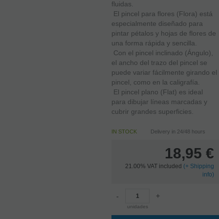
fluidas.
 El pincel para flores (Flora) está
especialmente diseñado para
pintar pétalos y hojas de flores de
una forma rápida y sencilla.
 Con el pincel inclinado (Ángulo),
el ancho del trazo del pincel se
puede variar fácilmente girando el
pincel, como en la caligrafía.
 El pincel plano (Flat) es ideal
para dibujar líneas marcadas y
cubrir grandes superficies.
IN STOCK
Delivery in 24/48 hours
18,95
€
21.00%
VAT included
(
+
Shipping
info)
-
+
unidades