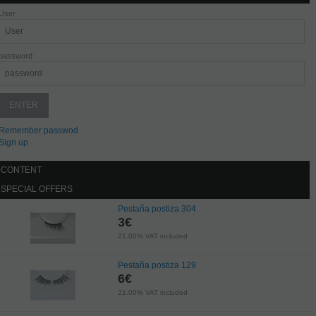
User
password
Remember passwod
Sign up
CONTENT
SPECIAL OFFERS
Pestaña postiza 304
3
€
21.00%
VAT included
Pestaña postiza 129
6
€
21.00%
VAT included