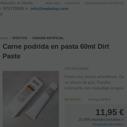
Atención al cliente:
MAPA WEB
CONTACTO
ADICIONAR AOS FAVORITOS
t.
971775555
m.
info@maketup.com
X
Home
EFECTOS
SANGRE ARTIFICIAL
Carne podrida en pasta 60ml Dirt
Paste
DIRTPASTE60ML
Pasta muy densa amarillenta. Da
un efecto de pus. Puedes
colorearlo con maquillaje al agua.
EM STOCK
Entrega 24/48 h
11,95
€
21.00%
Impostos incluidos
(
+
Despesas de envio )