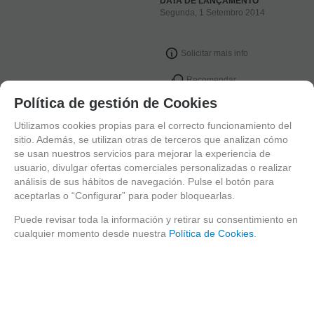
DATA DE LANÇAMENTO
Segunda, 1 Setembro 2014
Solicitar mais info
Recomendar
Política de gestión de Cookies
Utilizamos cookies propias para el correcto funcionamiento del
MOTOR DE BUSCA
sitio. Además, se utilizan otras de terceros que analizan cómo
se usan nuestros servicios para mejorar la experiencia de
usuario, divulgar ofertas comerciales personalizadas o realizar
análisis de sus hábitos de navegación. Pulse el botón para
CATÁLOGO
aceptarlas o “Configurar” para poder bloquearlas.
EFECTOS
Puede revisar toda la información y retirar su consentimiento en
PEGAMENTOS
cualquier momento desde nuestra
Política de Cookies
.
POLVOS ESPECIALES EFECTOS
SANGRE ARTIFICIAL
CARNE ARTIFICIAL
KITS
MASTIX REMOVER