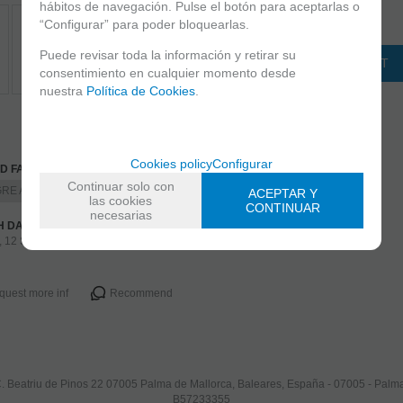
hábitos de navegación. Pulse el botón para aceptarlas o
-
+
“Configurar” para poder bloquearlas.
unidades
Puede revisar toda la información y retirar su
ADD TO SHOPPINGCART
consentimiento en cualquier momento desde
nuestra
Política de Cookies
.
Cookies policy
Configurar
D FAMILIES
Continuar solo con
RE ARTIFICIAL
ACEPTAR Y
las cookies
CONTINUAR
necesarias
H DATE
, 12 September 2023
quest more inf
Recommend
. Beatriu de Pinos 22 07005 Palma de Mallorca, Baleares, España - 07005 - Pal
B57233355