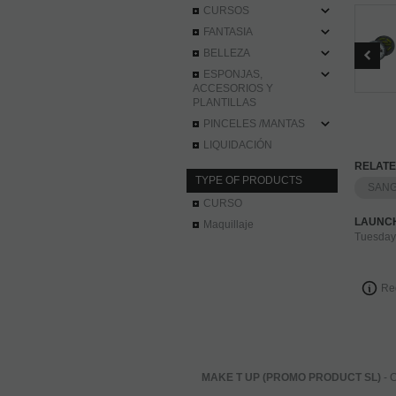
CURSOS
FANTASIA
BELLEZA
ESPONJAS,
ACCESORIOS Y
PLANTILLAS
PINCELES /MANTAS
LIQUIDACIÓN
RELATE
TYPE OF PRODUCTS
SANG
CURSO
LAUNC
Maquillaje
Tuesday
Re
MAKE T UP (PROMO PRODUCT SL)
- C