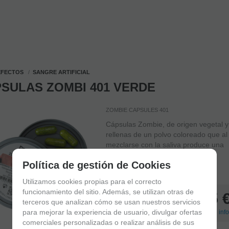
EFECTOS
SANGRE ARTIFICIAL
SULAS ZOMBI 401 VERDE
ZOMBIE CAPSULES 401
Cápsulas Zombie, de origen vegetal y
rellenas de un polvo coloreado que al
mezclarse con la saliva produce una
sustancia líquida de color verde.
Política de gestión de Cookies
IN STOCK
(
8
)
Delivery in 24/48 hours
Utilizamos cookies propias para el correcto
funcionamiento del sitio. Además, se utilizan otras de
5,25
terceros que analizan cómo se usan nuestros servicios
para mejorar la experiencia de usuario, divulgar ofertas
21.00%
VAT included
(
+
Shipping info
comerciales personalizadas o realizar análisis de sus