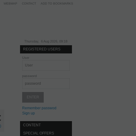
WEBMAP
CONTACT
ADD TO BOOKMARKS
Thursday, 6 Aug 2026, 09:18
REGISTERED USERS
User
password
Remember passwod
Sign up
€
CONTENT
)
SPECIAL OFFERS