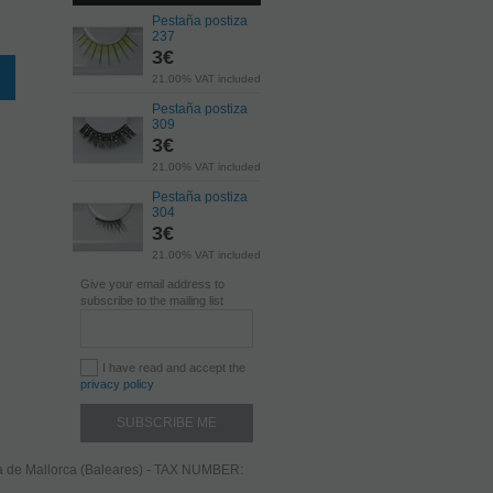
Pestaña postiza
237
3
€
21.00%
VAT included
Pestaña postiza
309
3
€
21.00%
VAT included
Pestaña postiza
304
3
€
21.00%
VAT included
Give your email address to
subscribe to the mailing list
I have read and accept the
privacy policy
ma de Mallorca (Baleares) - TAX NUMBER: