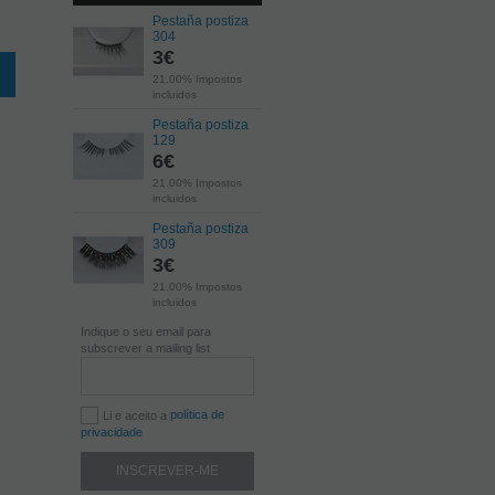
Pestaña postiza
304
3
€
21.00%
Impostos
incluidos
Pestaña postiza
129
6
€
21.00%
Impostos
incluidos
Pestaña postiza
309
3
€
21.00%
Impostos
incluidos
Indique o seu email para
subscrever a mailing list
política de
Li e aceito a
privacidade