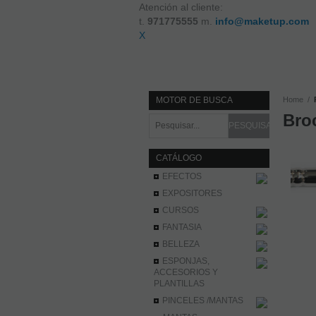
Atención al cliente:
t.
971775555
m.
info@maketup.com
X
MOTOR DE BUSCA
Home
Bro
CATÁLOGO
EFECTOS
EXPOSITORES
CURSOS
FANTASIA
BELLEZA
ESPONJAS,
ACCESORIOS Y
PLANTILLAS
PINCELES /MANTAS