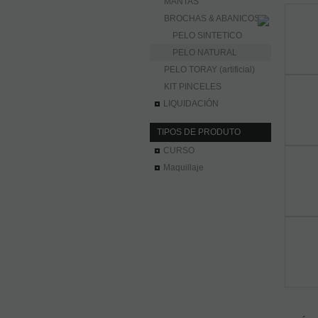
MANTAS
BROCHAS & ABANICOS
PELO SINTETICO
PELO NATURAL
PELO TORAY (artificial)
KIT PINCELES
LIQUIDACIÓN
TIPOS DE PRODUTO
CURSO
Maquillaje