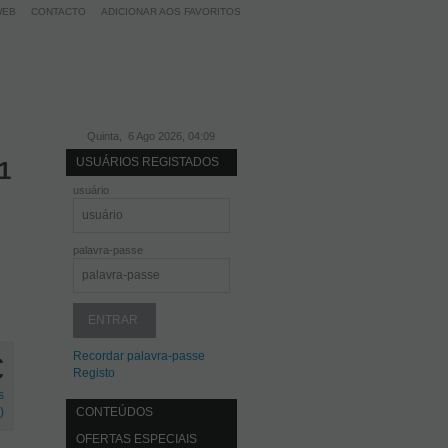
WEB
CONTACTO
ADICIONAR AOS FAVORITOS
Quinta, 6 Ago 2026, 04:09
USUÁRIOS REGISTADOS
1
usuário
palavra-passe
Recordar palavra-passe
€
Registo
s
)
CONTEÚDOS
OFERTAS ESPECIAIS