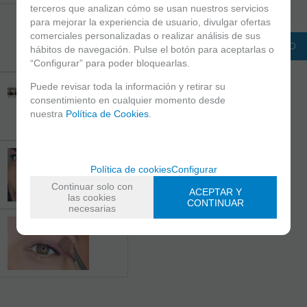
-
+
terceros que analizan cómo se usan nuestros servicios
para mejorar la experiencia de usuario, divulgar ofertas
unidades
comerciales personalizadas o realizar análisis de sus
ADICIONAR AO CARRINHO
hábitos de navegación. Pulse el botón para aceptarlas o
“Configurar” para poder bloquearlas.
Puede revisar toda la información y retirar su
consentimiento en cualquier momento desde
nuestra
Política de Cookies
.
Política de cookies
Configurar
Continuar solo con
ACEPTAR Y
las cookies
CONTINUAR
necesarias