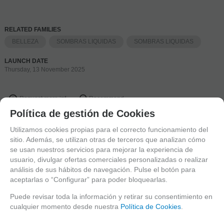
RELATED FAMILIES
BELLEZA
SOMBRAS LIQUIDAS
SOMBRAS LIQUIDAS
LAUNCH DATE
Thursday, 13 November 2025
Request more inf
Recommend
Política de gestión de Cookies
SEARCH ENGINE
Utilizamos cookies propias para el correcto funcionamiento del
sitio. Además, se utilizan otras de terceros que analizan cómo
se usan nuestros servicios para mejorar la experiencia de
usuario, divulgar ofertas comerciales personalizadas o realizar
CATALOGUE
análisis de sus hábitos de navegación. Pulse el botón para
aceptarlas o “Configurar” para poder bloquearlas.
EFECTOS
EXPOSITORES
Puede revisar toda la información y retirar su consentimiento en
CURSOS
cualquier momento desde nuestra
Política de Cookies
.
FANTASIA