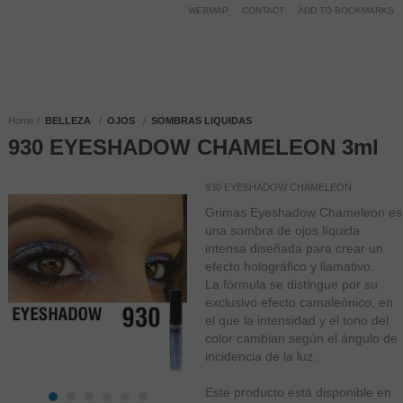
WEBMAP
CONTACT
ADD TO BOOKMARKS
Home
BELLEZA
OJOS
SOMBRAS LIQUIDAS
930 EYESHADOW CHAMELEON 3ml
930 EYESHADOW CHAMELEON
Grimas Eyeshadow Chameleon es
una sombra de ojos líquida
intensa diseñada para crear un
efecto holográfico y llamativo.
La fórmula se distingue por su
exclusivo efecto camaleónico, en
el que la intensidad y el tono del
color cambian según el ángulo de
incidencia de la luz.
Este producto está disponible en