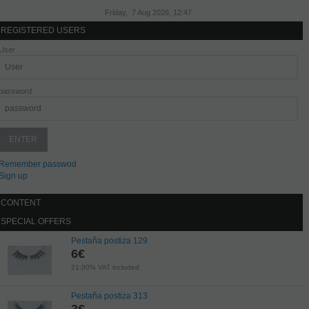
Friday, 7 Aug 2026, 12:47
REGISTERED USERS
User
password
Remember passwod
Sign up
CONTENT
SPECIAL OFFERS
Pestaña postiza 129
6
€
21.00%
VAT included
Pestaña postiza 313
3
€