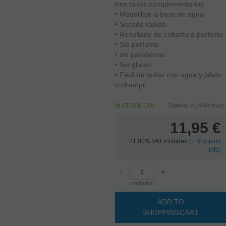
tres tonos complementarios.
• Maquillaje a base de agua
• Secado rápido
• Resultado de cobertura perfecto
• Sin perfume
• sin parabenos
• Sin gluten
• Fácil de quitar con agua y jabón
o champú.
IN STOCK
(
23
)
Delivery in 24/48 hours
11,95
€
21.00%
VAT included
(
+
Shipping
info)
-
+
unidades
ADD TO
SHOPPINGCART