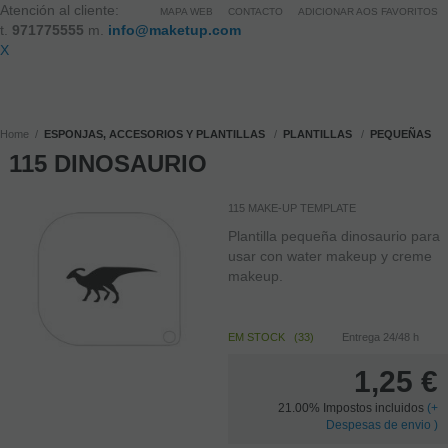
Atención al cliente:
MAPA WEB
CONTACTO
ADICIONAR AOS FAVORITOS
t.
971775555
m.
info@maketup.com
X
Home
ESPONJAS, ACCESORIOS Y PLANTILLAS
PLANTILLAS
PEQUEÑAS
115 DINOSAURIO
115 MAKE-UP TEMPLATE
Plantilla pequeña dinosaurio para
usar con water makeup y creme
makeup.
EM STOCK
(
33
)
Entrega 24/48 h
1,25
€
21.00%
Impostos incluidos
(
+
Despesas de envio )