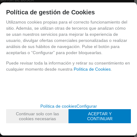
Política de gestión de Cookies
Utilizamos cookies propias para el correcto funcionamiento del
CATÁLOGO
sitio. Además, se utilizan otras de terceros que analizan cómo
EFECTOS
se usan nuestros servicios para mejorar la experiencia de
usuario, divulgar ofertas comerciales personalizadas o realizar
EXPOSITORES
análisis de sus hábitos de navegación. Pulse el botón para
CURSOS
aceptarlas o “Configurar” para poder bloquearlas.
FANTASIA
BELLEZA
Puede revisar toda la información y retirar su consentimiento en
cualquier momento desde nuestra
Política de Cookies
.
ESPONJAS, ACCESORIOS Y PLANTILLAS
ESPONJAS & ACCESORIOS
SISTEMA GRIMAS
PLANTILLAS
PEQUEÑAS
Política de cookies
Configurar
PEGATINAS TATTOOS
Continuar solo con las
ACEPTAR Y
PINCELES /MANTAS
cookies necesarias
CONTINUAR
LIQUIDACIÓN
TIPOS DE PRODUTO