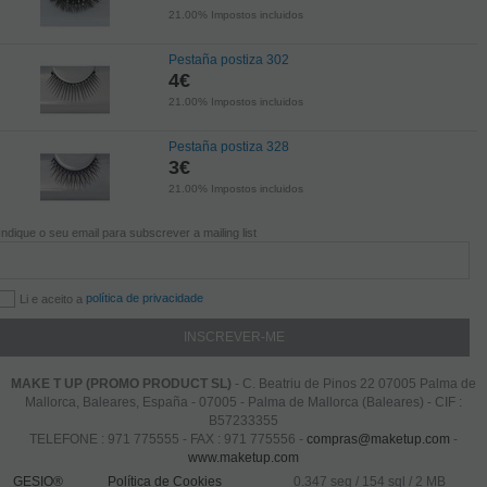
21.00%
Impostos incluidos
Pestaña postiza 302
4
€
21.00%
Impostos incluidos
Pestaña postiza 328
3
€
21.00%
Impostos incluidos
Indique o seu email para subscrever a mailing list
política de privacidade
Li e aceito a
MAKE T UP (PROMO PRODUCT SL)
- C. Beatriu de Pinos 22 07005 Palma de
Mallorca, Baleares, España - 07005 - Palma de Mallorca (Baleares) - CIF :
B57233355
TELEFONE : 971 775555 - FAX : 971 775556 -
compras@maketup.com
-
www.maketup.com
GESIO®
Política de Cookies
0.347 seg /
154 sql
/ 2 MB