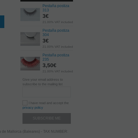
Pestaña postiza
313
3
€
21.00%
VAT included
Pestaña postiza
304
3
€
21.00%
VAT included
Pestaña postiza
235
3,50
€
21.00%
VAT included
Give your email address to
subscribe to the mailing list
I have read and accept the
privacy policy
ma de Mallorca (Baleares) - TAX NUMBER: