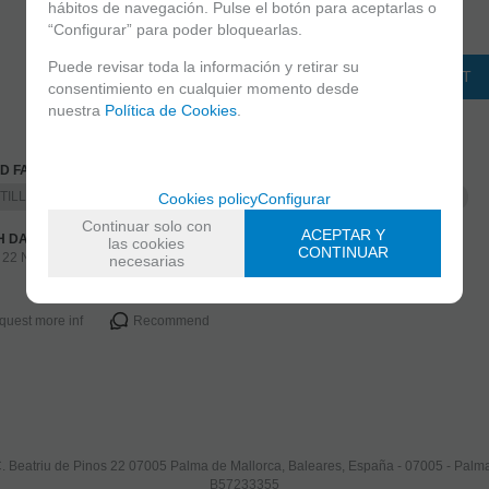
hábitos de navegación. Pulse el botón para aceptarlas o
-
+
“Configurar” para poder bloquearlas.
unidades
Puede revisar toda la información y retirar su
ADD TO SHOPPINGCART
consentimiento en cualquier momento desde
nuestra
Política de Cookies
.
D FAMILIES
TILLAS
PEQUEÑAS
ESPONJAS, ACCESORIOS Y PLANTILLAS
Cookies policy
Configurar
Continuar solo con
ACEPTAR Y
H DATE
las cookies
CONTINUAR
 22 November 2021
necesarias
quest more inf
Recommend
. Beatriu de Pinos 22 07005 Palma de Mallorca, Baleares, España - 07005 - Pal
B57233355