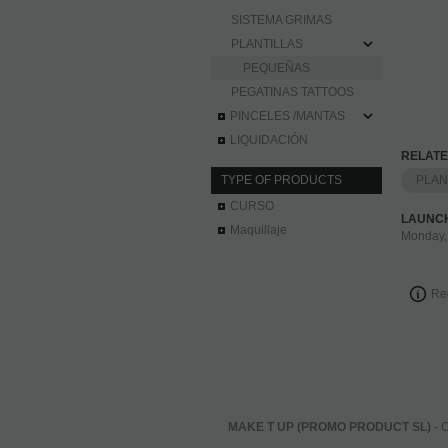
SISTEMA GRIMAS
PLANTILLAS
PEQUEÑAS
PEGATINAS TATTOOS
PINCELES /MANTAS
LIQUIDACIÓN
RELATE
TYPE OF PRODUCTS
PLAN
CURSO
LAUNC
Maquillaje
Monday,
Re
MAKE T UP (PROMO PRODUCT SL)
- C