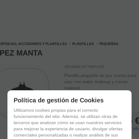
ESPONJAS, ACCESORIOS Y PLANTILLAS
PLANTILLAS
PEQUEÑAS
 PEZ MANTA
108 MAKE-UP TEMPLATE
Plantilla pequeña de pez manta para
usar con water makeup y creme
makeup.
Política de gestión de Cookies
IN STOCK
Delivery in 24/48 hours
Utilizamos cookies propias para el correcto
funcionamiento del sitio. Además, se utilizan otras de
1,25
terceros que analizan cómo se usan nuestros servicios
para mejorar la experiencia de usuario, divulgar ofertas
21.00%
VAT included
(
+
Shipping info
comerciales personalizadas o realizar análisis de sus