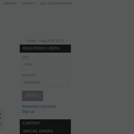
WEBMAP
CONTACT
ADD TO BOOKMARKS
Friday, 7 Aug 2026, 20:12
REGISTERED USERS
User
password
Remember passwod
Sign up
€
CONTENT
)
SPECIAL OFFERS