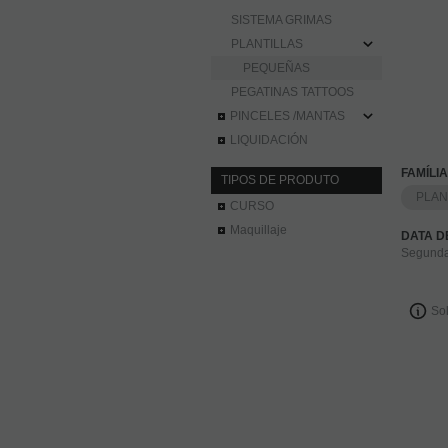
SISTEMA GRIMAS
PLANTILLAS
PEQUEÑAS
PEGATINAS TATTOOS
PINCELES /MANTAS
LIQUIDACIÓN
FAMÍLI
TIPOS DE PRODUTO
PLAN
CURSO
Maquillaje
DATA 
Segunda
Sol