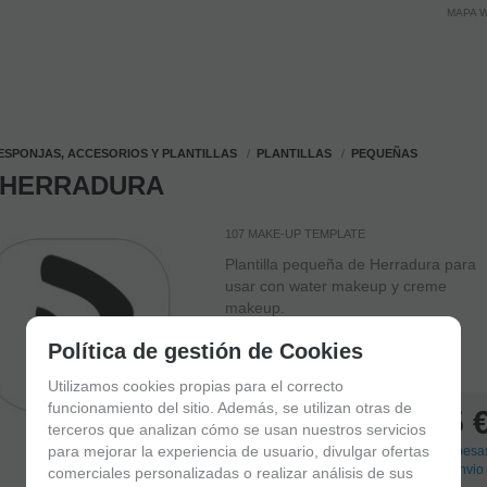
MAPA 
ESPONJAS, ACCESORIOS Y PLANTILLAS
PLANTILLAS
PEQUEÑAS
 HERRADURA
107 MAKE-UP TEMPLATE
Plantilla pequeña de Herradura para
usar con water makeup y creme
makeup.
Política de gestión de Cookies
EM STOCK
(
35
)
Entrega 24/48 h
Utilizamos cookies propias para el correcto
funcionamiento del sitio. Además, se utilizan otras de
1,25
terceros que analizan cómo se usan nuestros servicios
para mejorar la experiencia de usuario, divulgar ofertas
21.00%
Impostos incluidos
(
+
Despesa
de envio 
comerciales personalizadas o realizar análisis de sus