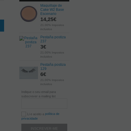
Maquillaje de
Cake W2 Base
Escenario
14,25
€
21.00%
Impostos
incluidos
Pestaña postiza
237
3
€
21.00%
Impostos
incluidos
Pestaña postiza
129
6
€
21.00%
Impostos
incluidos
Indique o seu email para
subscrever a mailing list
política de
Li e aceito a
privacidade