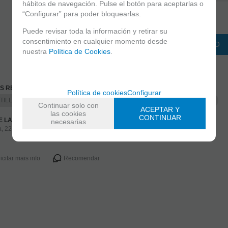
hábitos de navegación. Pulse el botón para aceptarlas o
“Configurar” para poder bloquearlas.
-
+
unidades
Puede revisar toda la información y retirar su
consentimiento en cualquier momento desde
ADICIONAR AO CARRINHO
nuestra
Política de Cookies
.
AS RELACIONADAS
Política de cookies
Configurar
TILLAS
PEQUEÑAS
ESPONJAS, ACCESORIOS Y PLANTILLAS
Continuar solo con
ACEPTAR Y
las cookies
CONTINUAR
DE LANÇAMENTO
necesarias
, 22 Novembro 2021
icitar mais info
Recomendar