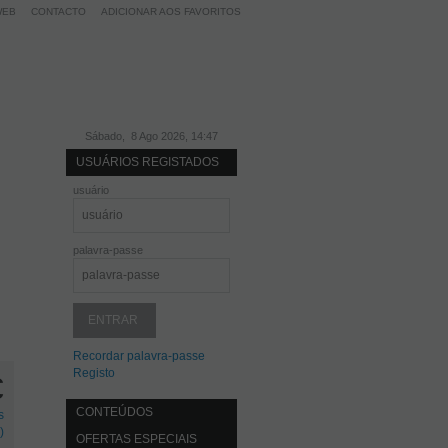
WEB
CONTACTO
ADICIONAR AOS FAVORITOS
Sábado, 8 Ago 2026, 14:47
USUÁRIOS REGISTADOS
usuário
palavra-passe
Recordar palavra-passe
Registo
€
CONTEÚDOS
s
)
OFERTAS ESPECIAIS