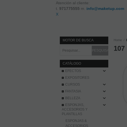
Atención al cliente:
t.
971775555
m.
info@maketup.com
X
MOTOR DE BUSCA
Home
107
CATÁLOGO
EFECTOS
EXPOSITORES
CURSOS
FANTASIA
BELLEZA
ESPONJAS,
ACCESORIOS Y
PLANTILLAS
ESPONJAS &
ACCESORIOS